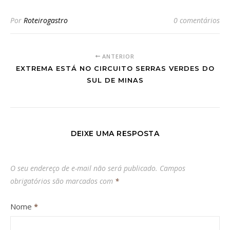
Por
Roteirogastro
0 comentários
ANTERIOR
EXTREMA ESTÁ NO CIRCUITO SERRAS VERDES DO
SUL DE MINAS
DEIXE UMA RESPOSTA
O seu endereço de e-mail não será publicado.
Campos
obrigatórios são marcados com
*
Nome
*